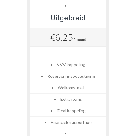
Uitgebreid
€6.25
/maand
VVV koppeling
Reserveringsbevestiging
Welkomstmail
Extra items
iDeal koppeling
Financiële rapportage